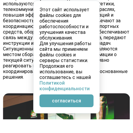
используются в области транспорта, энергетики,
телекоммуникаций, медицины и других отраслях,
Этот сайт использует
повышая эффективность работы организаций и
файлы cookies для
безопасность. Диспетчерские центры отвечают за
обеспечения
координацию и контроль различных транспортных
работоспособности и
средств, оборудования и персонала. Они обеспечивают
улучшения качества
связь между всеми участниками процесса, передают
обслуживания.
инструкции и контролируют выполнение задач.
Для улучшения работы
Ситуационные центры, в свою очередь, являются
сайта мы применяем
местом сбора, анализа и обработки информации о
файлы cookies и
текущей ситуации. Они позволяют оперативно
серверы статистики.
реагировать на возникающие проблемы,
Продолжая его
координировать действия и принимать обоснованные
использование, вы
решения.
соглашаетесь с нашей
Политикой
конфиденциальности
согласиться