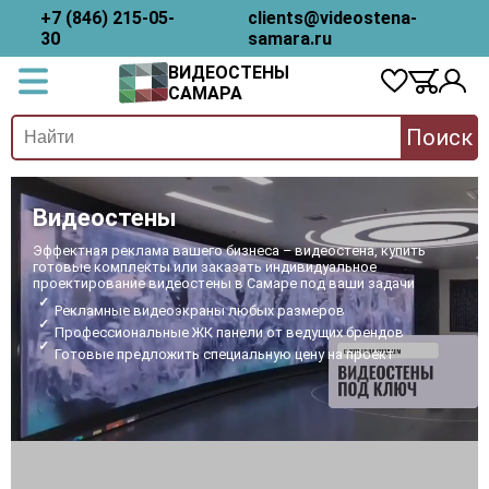
+7 (846) 215-05-
clients@videostena-
30
samara.ru
ВИДЕОСТЕНЫ
САМАРА
Поиск
Видеостены
Эффектная реклама вашего бизнеса – видеостена, купить
готовые комплекты или заказать индивидуальное
проектирование видеостены в Самаре под ваши задачи
Рекламные видеоэкраны любых размеров
Профессиональные ЖК панели от ведущих брендов
Готовые предложить специальную цену на проект