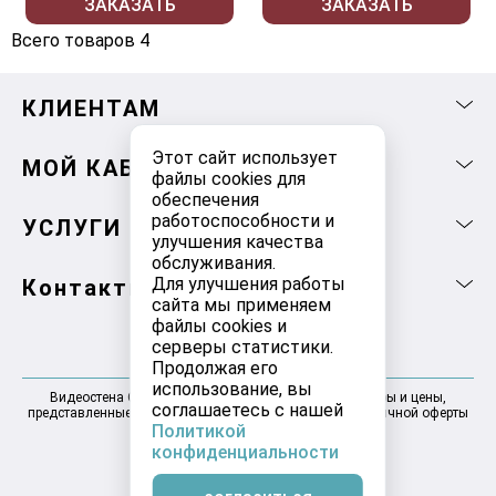
ЗАКАЗАТЬ
ЗАКАЗАТЬ
Всего товаров 4
КЛИЕНТАМ
Этот сайт использует
МОЙ КАБИНЕТ
файлы cookies для
обеспечения
работоспособности и
УСЛУГИ
улучшения качества
обслуживания.
Для улучшения работы
Контакты
сайта мы применяем
файлы cookies и
серверы статистики.
Продолжая его
использование, вы
Видеостена Самара 2025-2026 © Информация, товары и цены,
соглашаетесь с нашей
представленные на сайте, не являются договором публичной оферты
Политикой
конфиденциальности