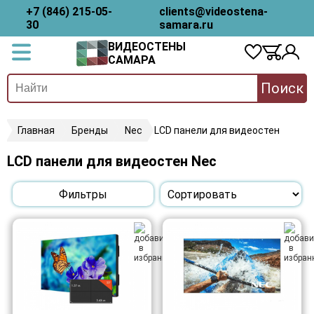
+7 (846) 215-05-
clients@videostena-
30
samara.ru
ВИДЕОСТЕНЫ
САМАРА
Поиск
Главная
Бренды
Nec
LCD панели для видеостен
LCD панели для видеостен Nec
Фильтры