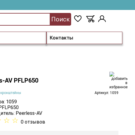
Поиск
Контакты
ss-AV PFLP650
 кронштейны
Артикул: 1059
а: 1059
 PFLP650
итель:
Peerless-AV
☆
☆
☆
0 отзывов