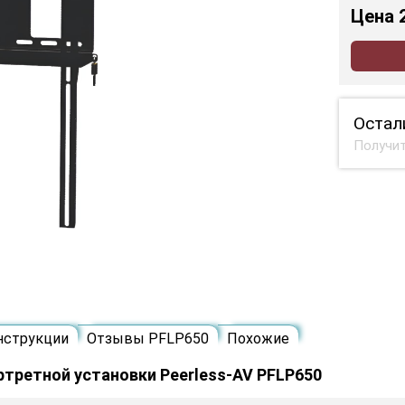
Цена
Остал
Получит
нструкции
Отзывы PFLP650
Похожие
третной установки Peerless-AV PFLP650