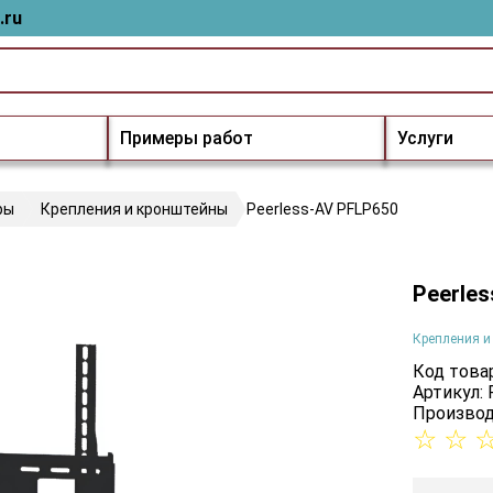
.ru
Примеры работ
Услуги
ры
Крепления и кронштейны
Peerless-AV PFLP650
Peerle
Крепления и
Код товар
Артикул:
Производ
☆
☆