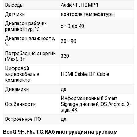
Выходы
Audio*1 , HDMI*1
Датчики
контроля температуры
Диапазон рабочих
от 0 до 40
ремператур, ⁰С
Диапазон влажности,
20 - 90
%
Потребление энергии
320
(Max), Вт
Цифровой
видеокабель в
HDMI Cable, DP Cable
комплекте
Динамики
да
Информационный Smart
Особенности
Signage дисплей, OS Android, X-
sign, 4К
Встроенное ПО
да
BenQ 9H.F6JTC.RA6 инструкция на русском