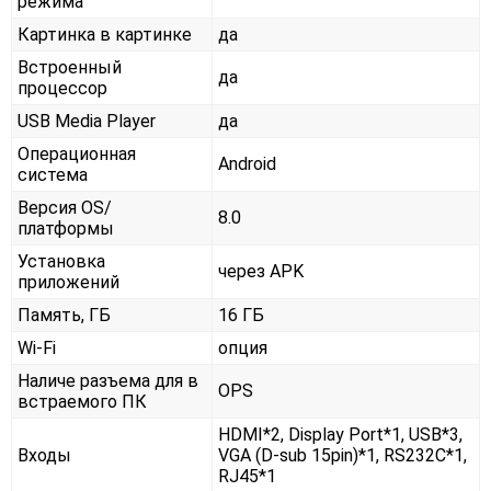
режима
Картинка в картинке
да
Встроенный
да
процессор
USB Media Player
да
Операционная
Android
система
Версия OS/
8.0
платформы
Установка
через APK
приложений
Память, ГБ
16 ГБ
Wi-Fi
опция
Наличе разъема для в
OPS
встраемого ПК
HDMI*2, Display Port*1, USB*3,
Входы
VGA (D-sub 15pin)*1, RS232С*1,
RJ45*1