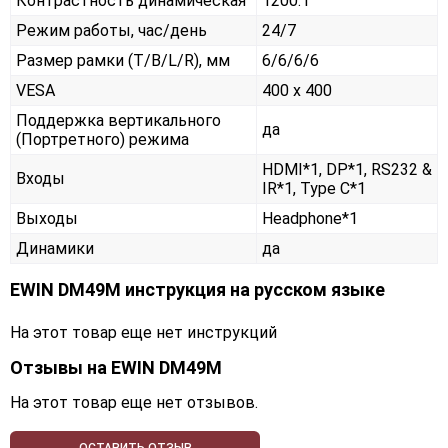
Контрастность динамическая
1200:1
Режим работы, час/день
24/7
Размер рамки (T/B/L/R), мм
6/6/6/6
VESA
400 x 400
Поддержка вертикального
да
(Портретного) режима
HDMI*1, DP*1, RS232 &
Входы
IR*1, Type C*1
Выходы
Headphone*1
Динамики
да
EWIN DM49M инструкция на русском языке
На этот товар еще нет инструкций
Отзывы на
EWIN DM49M
На этот товар еще нет отзывов.