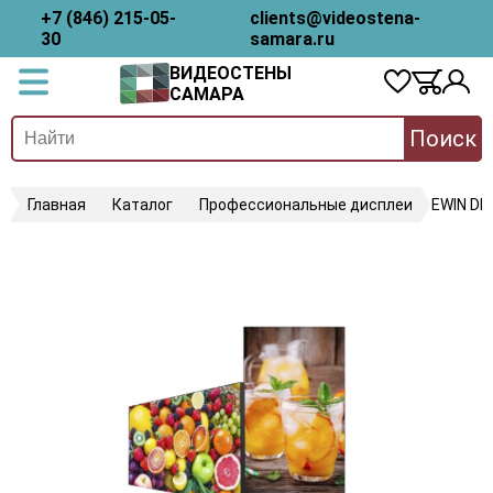
+7 (846) 215-05-
clients@videostena-
30
samara.ru
ВИДЕОСТЕНЫ
САМАРА
Поиск
Главная
Каталог
Профессиональные дисплеи
EWIN DP