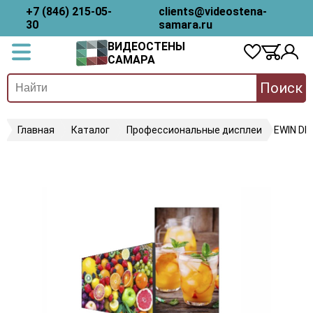
+7 (846) 215-05-
clients@videostena-
30
samara.ru
ВИДЕОСТЕНЫ
САМАРА
Поиск
Главная
Каталог
Профессиональные дисплеи
EWIN D