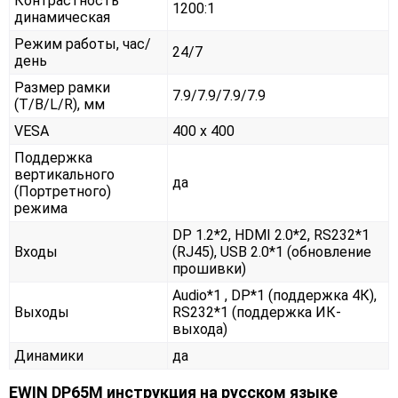
Контрастность
1200:1
динамическая
Режим работы, час/
24/7
день
Размер рамки
7.9/7.9/7.9/7.9
(T/B/L/R), мм
VESA
400 x 400
Поддержка
вертикального
да
(Портретного)
режима
DP 1.2*2, HDMI 2.0*2, RS232*1
Входы
(RJ45), USB 2.0*1 (обновление
прошивки)
Audio*1 , DP*1 (поддержка 4К),
Выходы
RS232*1 (поддержка ИК-
выхода)
Динамики
да
EWIN DP65M инструкция на русском языке