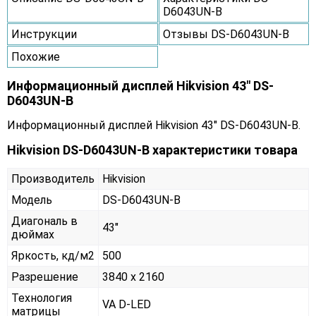
D6043UN-B
Инструкции
Отзывы DS-D6043UN-B
Похожие
Информационный дисплей Hikvision 43" DS-
D6043UN-B
Информационный дисплей Hikvision 43" DS-D6043UN-B.
Hikvision DS-D6043UN-B характеристики товара
Производитель
Hikvision
Модель
DS-D6043UN-B
Диагональ в
43"
дюймах
Яркость, кд/м2
500
Разрешение
3840 x 2160
Технология
VA D-LED
матрицы