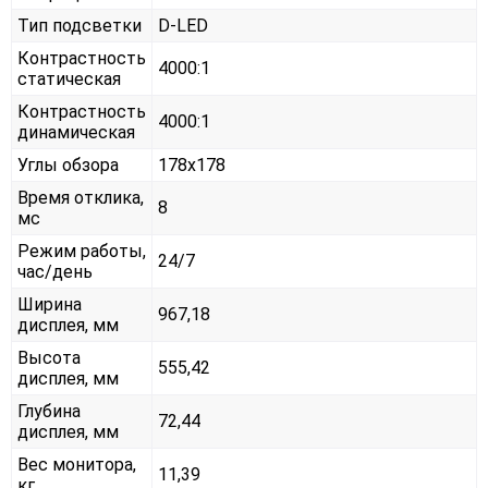
Тип подсветки
D-LED
Контрастность
4000:1
статическая
Контрастность
4000:1
динамическая
Углы обзора
178x178
Время отклика,
8
мс
Режим работы,
24/7
час/день
Ширина
967,18
дисплея, мм
Высота
555,42
дисплея, мм
Глубина
72,44
дисплея, мм
Вес монитора,
11,39
кг