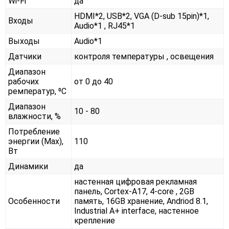
Wi-Fi
да
HDMI*2, USB*2, VGA (D-sub 15pin)*1,
Входы
Audio*1 , RJ45*1
Выходы
Audio*1
Датчики
контроля температуры , освещения
Диапазон
рабочих
от 0 до 40
ремператур, ⁰С
Диапазон
10 - 80
влажности, %
Потребление
энергии (Max),
110
Вт
Динамики
да
настенная цифровая рекламная
панель, Cortex-A17, 4-core , 2GB
Особенности
память, 16GB хранение, Andriod 8.1,
Industrial A+ interface, настенное
крепление