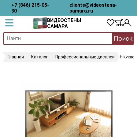
+7 (846) 215-05-
clients@videostena-
30
samara.ru
ВИДЕОСТЕНЫ
САМАРА
Поиск
Главная
Каталог
Профессиональные дисплеи
Hikvisi