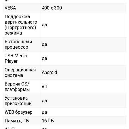
VESA
400 x 300
Поддержка
вертикального
да
(Портретного)
режима
Встроенный
да
процессор
USB Media
да
Player
Операционная
Android
система
Версия OS/
8.1
платформы
Установка
да
приложений
WEB браузер
да
Память, ГБ
16 ГБ