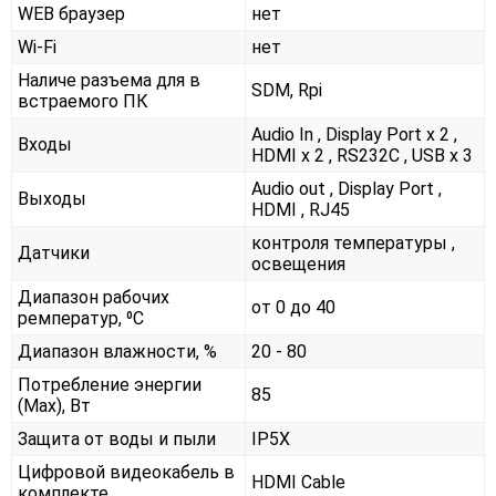
WEB браузер
нет
Wi-Fi
нет
Наличе разъема для в
SDM, Rpi
встраемого ПК
Audio In , Display Port x 2 ,
Входы
HDMI x 2 , RS232С , USB x 3
Audio out , Display Port ,
Выходы
HDMI , RJ45
контроля температуры ,
Датчики
освещения
Диапазон рабочих
от 0 до 40
ремператур, ⁰С
Диапазон влажности, %
20 - 80
Потребление энергии
85
(Max), Вт
Защита от воды и пыли
IP5X
Цифровой видеокабель в
HDMI Cable
комплекте