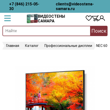
+7 (846) 215-05-
clients@videostena-
30
samara.ru
ВИДЕОСТЕНЫ
САМАРА
Поиск
Главная
Каталог
Профессиональные дисплеи
NEC 600