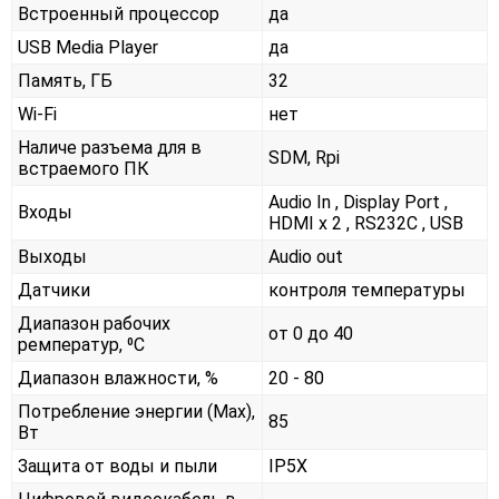
Встроенный процессор
да
USB Media Player
да
Память, ГБ
32
Wi-Fi
нет
Наличе разъема для в
SDM, Rpi
встраемого ПК
Audio In , Display Port ,
Входы
HDMI x 2 , RS232С , USB
Выходы
Audio out
Датчики
контроля температуры
Диапазон рабочих
от 0 до 40
ремператур, ⁰С
Диапазон влажности, %
20 - 80
Потребление энергии (Max),
85
Вт
Защита от воды и пыли
IP5X