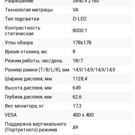
Разрешение
3840 x 2160
Технология матрицы
VA
Тип подсветки
D-LED
Контрастность
8000:1
статическая
Углы обзора
178x178
Время отклика, мс
8
Режим работы, час/день
18/7
Размер рамки (T/B/L/R), мм
14,9/14,9/14,9/14,9
Ширина дисплея, мм
1128,4
Высота дисплея, мм
649
Глубина дисплея, мм
62,6
Вес монитора, кг
17,3
VESA
400 x 400
Поддержка вертикального
да
(Портретного) режима