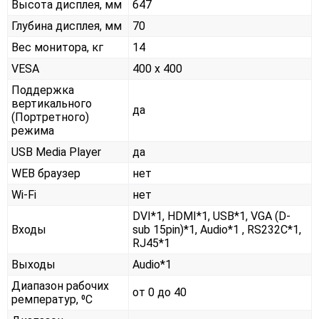
Высота дисплея, мм
647
Глубина дисплея, мм
70
Вес монитора, кг
14
VESA
400 x 400
Поддержка
вертикального
да
(Портретного)
режима
USB Media Player
да
WEB браузер
нет
Wi-Fi
нет
DVI*1, HDMI*1, USB*1, VGA (D-
Входы
sub 15pin)*1, Audio*1 , RS232С*1,
RJ45*1
Выходы
Audio*1
Диапазон рабочих
от 0 до 40
ремператур, ⁰С