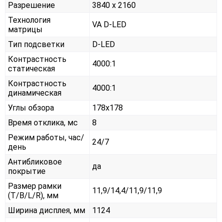
Разрешение
3840 x 2160
Технология
VA D-LED
матрицы
Тип подсветки
D-LED
Контрастность
4000:1
статическая
Контрастность
4000:1
динамическая
Углы обзора
178x178
Время отклика, мс
8
Режим работы, час/
24/7
день
Антибликовое
да
покрытие
Размер рамки
11,9/14,4/11,9/11,9
(T/B/L/R), мм
Ширина дисплея, мм
1124