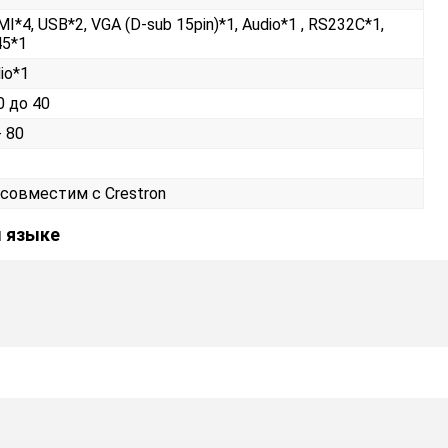
I*4, USB*2, VGA (D-sub 15pin)*1, Audio*1 , RS232С*1,
45*1
io*1
0 до 40
- 80
 совместим с Crestron
м языке