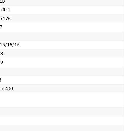
LED
000:1
8x178
7
15/15/15
28
99
8
 x 400
т
т