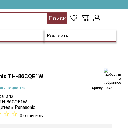
Поиск
Контакты
nic TH-86CQE1W
альные дисплеи
Артикул: 342
а: 342
 TH-86CQE1W
итель:
Panasonic
☆
☆
☆
0 отзывов