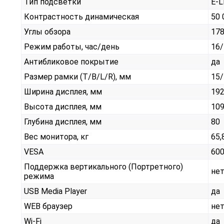
Тип подсветки
E-
Контрастность динамическая
50 
Углы обзора
17
Режим работы, час/день
16/
Антибликовое покрытие
да
Размер рамки (T/B/L/R), мм
15/
Ширина дисплея, мм
19
Высота дисплея, мм
10
Глубина дисплея, мм
80
Вес монитора, кг
65,
VESA
600
Поддержка вертикального (Портретного)
не
режима
USB Media Player
да
WEB браузер
не
Wi-Fi
да