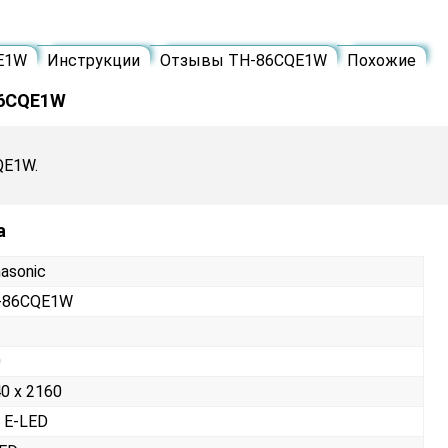
E1W
Инструкции
Отзывы TH-86CQE1W
Похожие
86CQE1W
QE1W.
а
asonic
-86CQE1W
0
0 x 2160
 E-LED