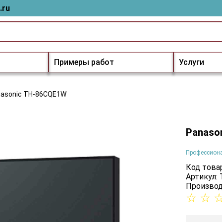
.ru
Примеры работ
Услуги
asonic TH-86CQE1W
Panaso
Профессион
Код товар
Артикул:
Производ
☆
☆