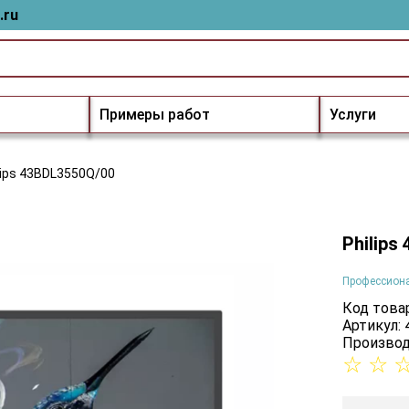
.ru
Примеры работ
Услуги
lips 43BDL3550Q/00
Philips
Профессион
Код товар
Артикул:
Производ
☆
☆