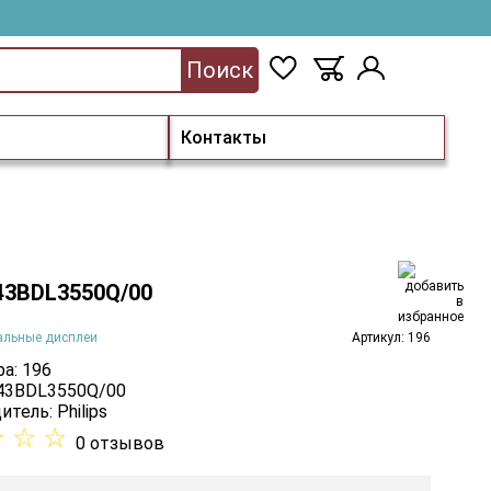
Поиск
Контакты
 43BDL3550Q/00
альные дисплеи
Артикул: 196
а: 196
 43BDL3550Q/00
итель:
Philips
☆
☆
☆
0 отзывов