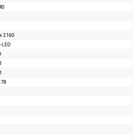
40
x 2160
D-LED
D
1
1
178