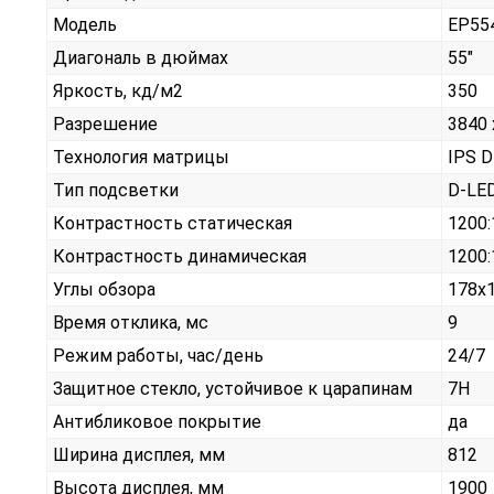
Модель
EP55
Диагональ в дюймах
55"
Яркость, кд/м2
350
Разрешение
3840 
Технология матрицы
IPS 
Тип подсветки
D-LE
Контрастность статическая
1200:
Контрастность динамическая
1200:
Углы обзора
178x
Время отклика, мс
9
Режим работы, час/день
24/7
Защитное стекло, устойчивое к царапинам
7H
Антибликовое покрытие
да
Ширина дисплея, мм
812
Высота дисплея, мм
1900