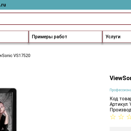
.ru
Примеры работ
Услуги
wSonic VS17520
ViewSo
Профессион
Код товар
Артикул:
Производ
☆
☆