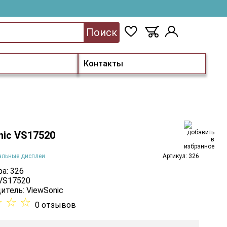
Поиск
Контакты
nic VS17520
альные дисплеи
Артикул: 326
а: 326
 VS17520
итель:
ViewSonic
☆
☆
☆
0 отзывов