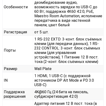
деэмбедиование аудио,
Особенности
возможность зарядки по USB-C до
60 Вт; поддержка 4К60 4:2:0, PoE,
Maestro Room Automation, исполнение
передатчика в виде настенной
панели, цвет белый
Регистрация
от 5 шт.
1 RS-232 EXTD: 3-конт. блок съёмных
клемм (для передачи данных); 1 RS-
232 CONTROL: 3-конт. блок съёмных
Порты
клемм (для управления
устройством); 1 Питание 12 В пост.
тока (2-конт. блок съёмных клемм)
Размер
Wall Plate
1 HDMI; 1 USB-C (c поддержкой
IN
источником DP Alt Mode и PD 3.0
USB-C)
Поддержка
4K@60 Гц (24 бита на пиксель,
разрешения
субдискретизация 4:2:0)
Адаптер питания 12 В пост. тока (в