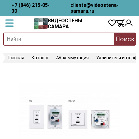
+7 (846) 215-05-
clients@videostena-
30
samara.ru
ВИДЕОСТЕНЫ
САМАРА
Поиск
Главная
Каталог
AV-коммутация
Удлинители интерфе