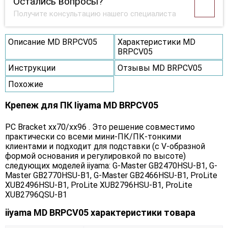
Остались вопросы?
Получите консультацию нашего специалиста
Описание MD BRPCV05
Характеристики MD
BRPCV05
Инструкции
Отзывы MD BRPCV05
Похожие
Крепеж для ПК Iiyama MD BRPCV05
PC Bracket xx70/xx96 . Это решение совместимо
практически со всеми мини-ПК/ПК-тонкими
клиентами и подходит для подставки (с V-образной
формой основания и регулировкой по высоте)
следующих моделей iiyama: G-Master GB2470HSU-B1, G-
Master GB2770HSU-B1, G-Master GB2466HSU-B1, ProLite
XUB2496HSU-B1, ProLite XUB2796HSU-B1, ProLite
XUB2796QSU-B1
iiyama MD BRPCV05 характеристики товара