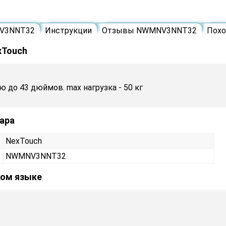
NV3NNT32
Инструкции
Отзывы NWMNV3NNT32
Пох
xTouch
 до 43 дюймов. max нагрузка - 50 кг
ара
NexTouch
NWMNV3NNT32
ком языке