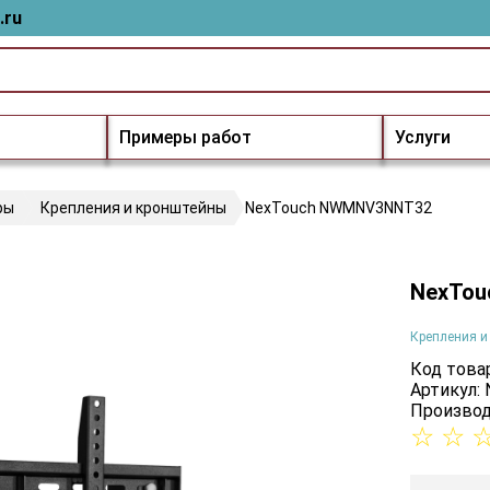
.ru
Примеры работ
Услуги
ры
Крепления и кронштейны
NexTouch NWMNV3NNT32
NexTo
Крепления и
Код товар
Артикул
Производ
☆
☆