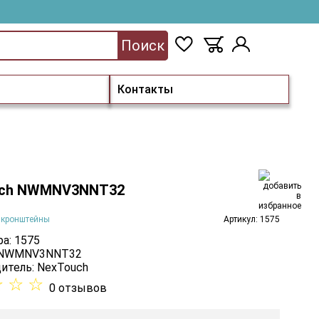
Поиск
Контакты
uch NWMNV3NNT32
 кронштейны
Артикул: 1575
а: 1575
: NWMNV3NNT32
итель:
NexTouch
☆
☆
☆
0 отзывов