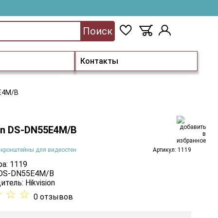
Поиск
Контакты
5E4M/B
ion DS-DN55E4M/B
 кронштейны для видеостен
Артикул: 1119
а: 1119
 DS-DN55E4M/B
итель:
Hikvision
☆
☆
☆
0 отзывов