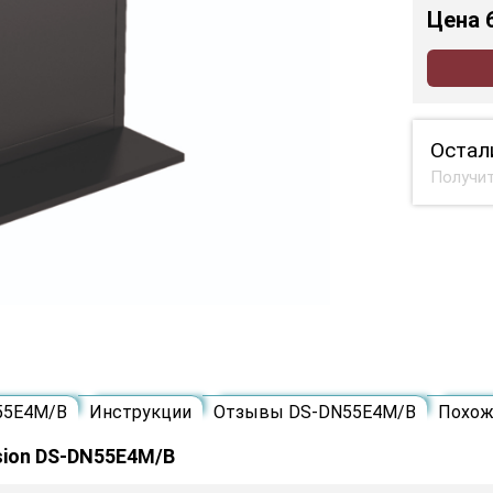
Цена
Остал
Получит
55E4M/B
Инструкции
Отзывы DS-DN55E4M/B
Похож
sion DS-DN55E4M/B