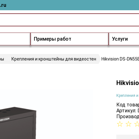
.ru
Примеры работ
Услуги
ры
Крепления и кронштейны для видеостен
Hikvision DS-DN5
Hikvis
Крепления и
Код товар
Артикул:
Производ
☆
☆