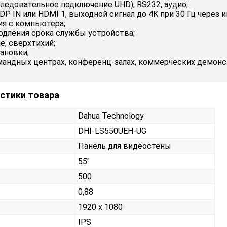
ледовательное подключение UHD), RS232, аудио;
 DP IN или HDMI 1, выходной сигнал до 4K при 30 Гц через
ия с компьютера;
одления срока службы устройства;
е, сверхтихий;
ановки;
андных центрах, конференц-залах, коммерческих демонст
истики товара
Dahua Technology
DHI-LS550UEH-UG
Панель для видеостены
55"
500
0,88
1920 x 1080
IPS