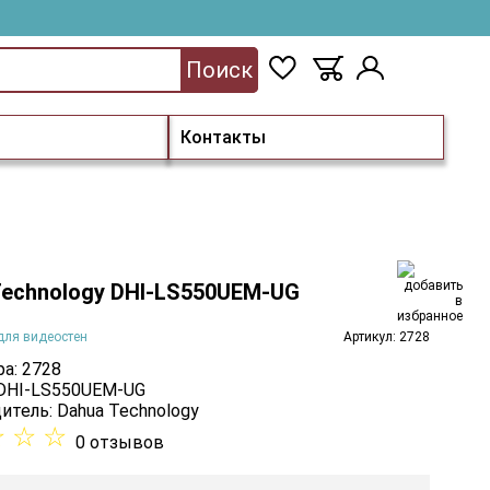
Поиск
Контакты
Technology DHI-LS550UEM-UG
для видеостен
Артикул: 2728
а: 2728
 DHI-LS550UEM-UG
итель:
Dahua Technology
☆
☆
☆
0 отзывов