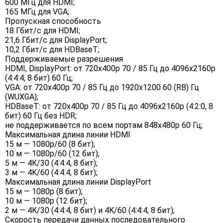
600 МГц для HDMI;
165 МГц для VGA;
Пропускная способность
18 Гбит/с для HDMI;
21,6 Гбит/с для DisplayPort;
10,2 Гбит/с для HDBaseT;
Поддерживаемые разрешения
HDMI, DisplayPort: от 720x400p 70 / 85 Гц до 4096x2160p
(4:4:4, 8 бит) 60 Гц;
VGA: от 720x400p 70 / 85 Гц до 1920x1200 60 (RB) Гц
(WUXGA);
HDBaseT: от 720x400p 70 / 85 Гц до 4096x2160p (4:2:0, 8
бит) 60 Гц без HDR;
не поддерживается по всем портам 848x480p 60 Гц;
Максимальная длина линии HDMI
15 м — 1080p/60 (8 бит);
10 м — 1080p/60 (12 бит);
5 м — 4K/30 (4:4:4, 8 бит);
3 м — 4K/60 (4:4:4, 8 бит);
Максимальная длина линии DisplayPort
15 м — 1080p (8 бит);
10 м — 1080p (12 бит);
2 м — 4K/30 (4:4:4, 8 бит) и 4K/60 (4:4:4, 8 бит);
Скорость передачи данных последовательного