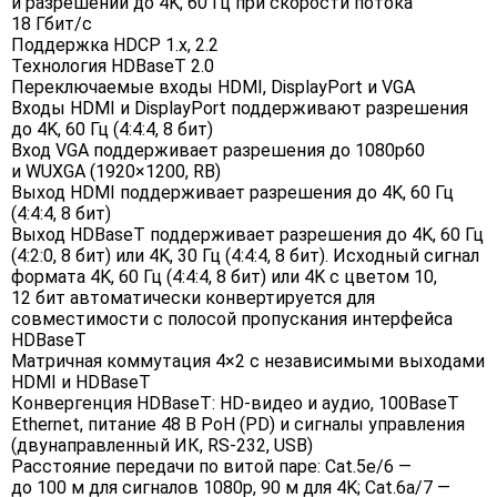
и разрешений до 4K, 60 Гц при скорости потока
18 Гбит/с
Поддержка HDCP 1.х, 2.2
Технология HDBaseT 2.0
Переключаемые входы HDMI, DisplayPort и VGA
Входы HDMI и DisplayPort поддерживают разрешения
до 4K, 60 Гц (4:4:4, 8 бит)
Вход VGA поддерживает разрешения до 1080p60
и WUXGA (1920×1200, RB)
Выход HDMI поддерживает разрешения до 4K, 60 Гц
(4:4:4, 8 бит)
Выход HDBaseT поддерживает разрешения до 4K, 60 Гц
(4:2:0, 8 бит) или 4K, 30 Гц (4:4:4, 8 бит). Исходный сигнал
формата 4K, 60 Гц (4:4:4, 8 бит) или 4K с цветом 10,
12 бит автоматически конвертируется для
совместимости с полосой пропускания интерфейса
HDBaseT
Матричная коммутация 4×2 с независимыми выходами
HDMI и HDBaseT
Конвергенция HDBaseT: HD-видео и аудио, 100BaseT
Ethernet, питание 48 В PoH (PD) и сигналы управления
(двунаправленный ИК, RS-232, USB)
Расстояние передачи по витой паре: Cat.5e/6 —
до 100 м для сигналов 1080p, 90 м для 4K; Cat.6a/7 —