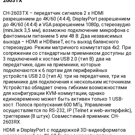
2603TX
CH-2603TX – передатчик сигналов 2 х HDMI
разрешением до 4K/60 (4:4:4), DisplayPort разрешением
до 4K/60 (4:4:4) и VGA разрешением 1080p, стереоаудио
(miniJack 3,5 мм), возможно подключение микрофона с
фантомным питанием 5 или 48 В. Два независимых
выхода – HDMI и HDBaseT, есть выход балансного
стереоаудио. Режим матричного коммутатора 4х2. При
сопряжении со стандартным приемником доступны до
3 подключений к хостам USB 2.0 (тип B): два на
передатчике, один на приемнике; которые
подключаются к 6 портам для периферийных
устройств USB 2.0 (тип A): три на передатчике, три на
приемнике для подключения к нескольким источникам.
Устройство обладает очень гибкими возможностями
для конфигурации KVM-коммутации, однако
единовременно может быть активен только 1 USB-
хост. Полоса пропускания 600 МГц. Управление
осуществляется по RS-232, IP (Telnet и web-интерфейс),
триггерами (8 штук). Совместимый приемник: CH-
2603RX.
HDMI и DisplayPort с поддержкой 3D-видеоформатов