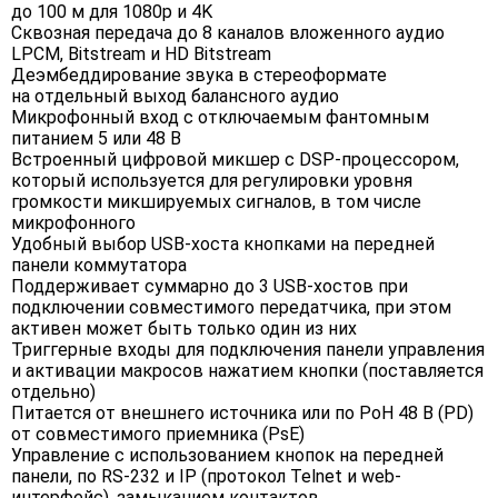
до 100 м для 1080p и 4K
Сквозная передача до 8 каналов вложенного аудио
LPCM, Bitstream и HD Bitstream
Деэмбеддирование звука в стереоформате
на отдельный выход балансного аудио
Микрофонный вход с отключаемым фантомным
питанием 5 или 48 В
Встроенный цифровой микшер с DSP-процессором,
который используется для регулировки уровня
громкости микшируемых сигналов, в том числе
микрофонного
Удобный выбор USB-хоста кнопками на передней
панели коммутатора
Поддерживает суммарно до 3 USB-хостов при
подключении совместимого передатчика, при этом
активен может быть только один из них
Триггерные входы для подключения панели управления
и активации макросов нажатием кнопки (поставляется
отдельно)
Питается от внешнего источника или по PoH 48 В (PD)
от совместимого приемника (PsE)
Управление с использованием кнопок на передней
панели, по RS-232 и IP (протокол Telnet и web-
интерфейс), замыканием контактов