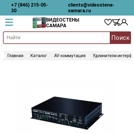
+7 (846) 215-05-
clients@videostena-
30
samara.ru
ВИДЕОСТЕНЫ
САМАРА
Поиск
Главная
Каталог
AV-коммутация
Удлинители интерфе