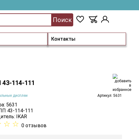
Поиск
Контакты
 43-114-111
альные дисплеи
Артикул: 5631
а: 5631
 ПП 43-114-111
итель:
IKAR
☆
☆
☆
0 отзывов