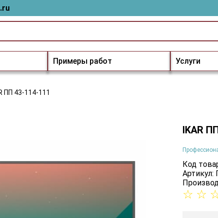
.ru
Примеры работ
Услуги
R ПП 43-114-111
IKAR ПП
Профессион
Код товар
Артикул:
Производ
☆
☆