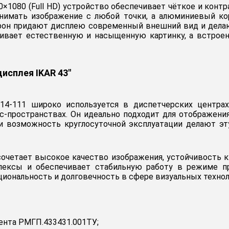
0×1080 (Full HD) устройство обеспечивает чёткое и конт
инимать изображение с любой точки, а алюминиевый кор
орон придают дисплею современный внешний вид и дела
ечивает естественную и насыщенную картинку, а встро
исплея IKAR 43"
4-111 широко используется в диспетчерских центрах,
с-пространствах. Он идеально подходит для отображени
 и возможность круглосуточной эксплуатации делают э
очетает высокое качество изображения, устойчивость к 
ексы и обеспечивает стабильную работу в режиме пр
кциональность и долговечность в сфере визуальных технол
ента РМГП.433431.001ТУ;