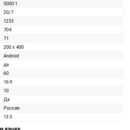
5000:1
20/7
1233
704
71
200 х 400
Android
да
60
16:9
10
Да
Россия
13.5
ом языке