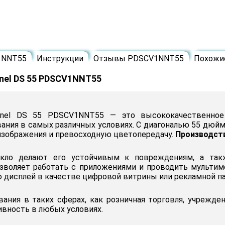
1NNT55
Инструкции
Отзывы PDSCV1NNT55
Похожи
nel DS 55 PDSCV1NNT55
anel DS 55 PDSCV1NNT55 — это высококачественное 
ания в самых различных условиях. С диагональю 55 дюйм
изображения и превосходную цветопередачу.
Производст
екло делают его устойчивым к повреждениям, а так
позволяет работать с приложениями и проводить мульти
о дисплей в качестве цифровой витрины или рекламной па
вания в таких сферах, как розничная торговля, учрежде
вность в любых условиях.