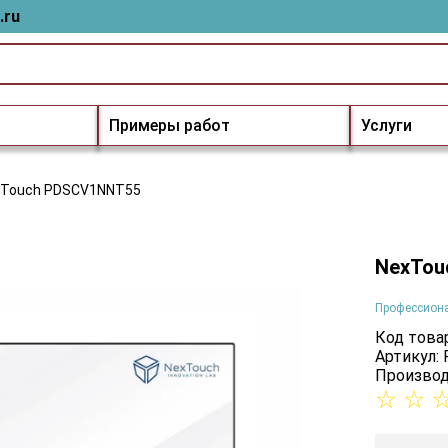
.ru
Примеры работ
Услуги
xTouch PDSCV1NNT55
NexTou
Профессион
Код товар
Артикул:
Производ
☆
☆