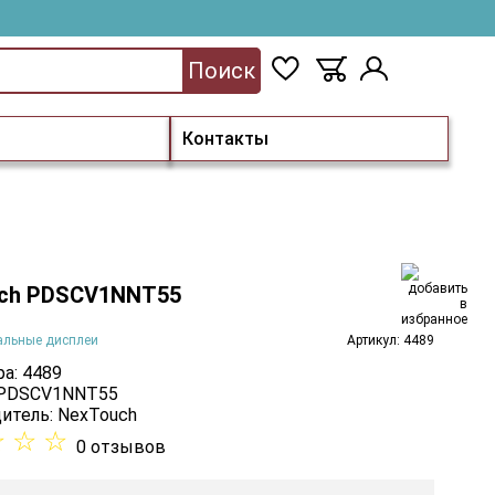
Поиск
Контакты
ch PDSCV1NNT55
альные дисплеи
Артикул: 4489
а: 4489
 PDSCV1NNT55
итель:
NexTouch
☆
☆
☆
0 отзывов