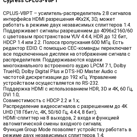
Cypress CPLUS-V8PT
CPLUS-V8PT – усилитель-распределитель 2:8 сигналов
интерфейса HDMI разрешения 4Kх2K, 3D, может
работать в режиме двух независимых сплиттеров 1:4.
Поддерживает сигналы разрешением до 4096x2160/60
с цветовым пространством YUV 4:4:4, HDR до 12 бит,
HDCP 1.4 или 2.2. Полоса пропускания 600 МГц. Есть
редактор EDID. С помощью CEC-команды переключает
все подключенные дисплеи на отображение сигнала с
распределителя. Поддерживаются кодеки
многоканального встроенного аудио LPCM 7.1, Dolby
TrueHD, Dolby Digital Plus и DTS-HD Master Audio с
частотой дискретизации до 192 кГц. Управление
устройством осуществляется по RS-232.
Поддержка HDMI с использованием HDR, 3D и 4K, 60 Гц,
DVI 1.0;
Совместимость с HDCP 2.2 и 1.x;
Распределение видеосигналов с разрешением до 4K
UHD (18 Гбит/с, 4K, 50/60 Гц, 4:4:4, 8 бит);
HDMI-сплиттер на 8 выходов, 2 входа и функцией
автоматической смены входного сигнала;
Функция Group Mode позволяет устройству работать в
режиме двух независимых сплиттеров 1:4;