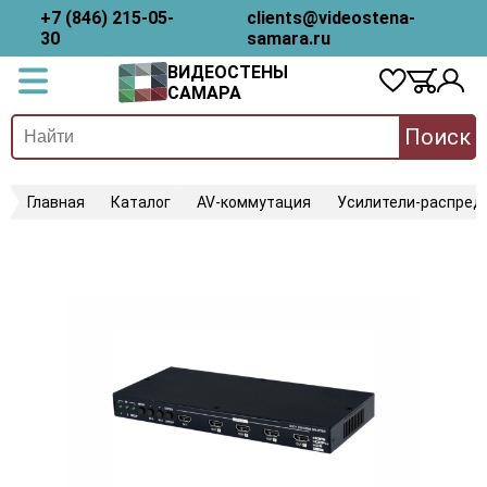
+7 (846) 215-05-
clients@videostena-
30
samara.ru
ВИДЕОСТЕНЫ
САМАРА
Поиск
Главная
Каталог
AV-коммутация
Усилители-распред