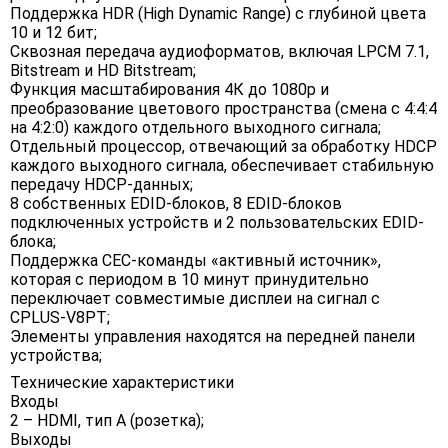
Поддержка HDR (High Dynamic Range) с глубиной цвета
10 и 12 бит;
Сквозная передача аудиоформатов, включая LPCM 7.1,
Bitstream и HD Bitstream;
Функция масштабирования 4К до 1080p и
преобразование цветового пространства (смена с 4:4:4
на 4:2:0) каждого отдельного выходного сигнала;
Отдельный процессор, отвечающий за обработку HDCP
каждого выходного сигнала, обеспечивает стабильную
передачу HDCP-данных;
8 собственных EDID-блоков, 8 EDID-блоков
подключенных устройств и 2 пользовательских EDID-
блока;
Поддержка CEC-команды «активный источник»,
которая c периодом в 10 минут принудительно
переключает совместимые дисплеи на сигнал с
CPLUS-V8PT;
Элементы управления находятся на передней панели
устройства;
Технические характеристики
Входы
2 – HDMI, тип А (розетка);
Выходы