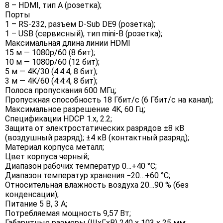
8 – HDMI, тип A (розетка);
Порты
1 – RS-232, разъем D-Sub DE9 (розетка);
1 – USB (сервисный), тип mini-B (розетка);
Максимальная длина линии HDMI
15 м — 1080p/60 (8 бит);
10 м — 1080p/60 (12 бит);
5 м — 4K/30 (4:4:4, 8 бит);
3 м — 4K/60 (4:4:4, 8 бит);
Полоса пропускания 600 МГц;
Пропускная способность 18 Гбит/с (6 Гбит/с на канал);
Максимальное разрешение 4K, 60 Гц;
Спецификации HDCP 1.x, 2.2;
Защита от электростатических разрядов ±8 кВ
(воздушный разряд); ±4 кВ (контактный разряд);
Материал корпуса металл;
Цвет корпуса черный;
Диапазон рабочих температур 0…+40 °C;
Диапазон температур хранения −20…+60 °C;
Относительная влажность воздуха 20…90 % (без
конденсации);
Питание 5 В, 3 А;
Потребляемая мощность 9,57 Вт;
Габаритные размеры (ШxГxВ) 240 x 103 x 25 мм;