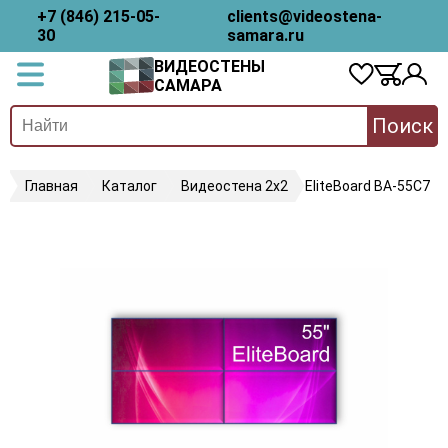
+7 (846) 215-05-
clients@videostena-
30
samara.ru
ВИДЕОСТЕНЫ
САМАРА
Поиск
Главная
Каталог
Видеостена 2x2
EliteBoard BA-55C7