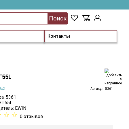
Поиск
Контакты
T55L
2x2
Артикул: 5361
а: 5361
 BT55L
итель:
EWIN
☆
☆
☆
0 отзывов