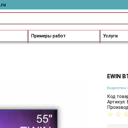
.ru
Примеры работ
Услуги
EWIN B
Видеостена 
Код товар
Артикул:
Производ
☆
☆