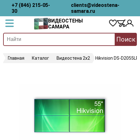
+7 (846) 215-05-
clients@videostena-
30
samara.ru
ВИДЕОСТЕНЫ
САМАРА
Поиск
Главная
Каталог
Видеостена 2x2
Hikvision DS-D2055LR