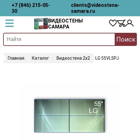
+7 (846) 215-05-
clients@videostena-
30
samara.ru
ВИДЕОСТЕНЫ
САМАРА
Поиск
Главная
Каталог
Видеостена 2x2
LG 55VL5PJ