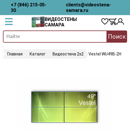
+7 (846) 215-05-
clients@videostena-
30
samara.ru
ВИДЕОСТЕНЫ
САМАРА
Поиск
Главная
Каталог
Видеостена 2x2
Vestel WU49B-2H