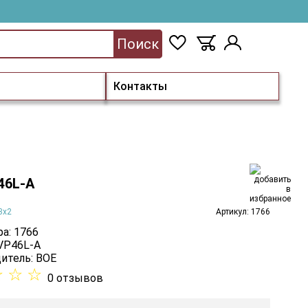
Поиск
Контакты
46L-A
3х2
Артикул: 1766
а: 1766
 VP46L-A
итель:
BOE
☆
☆
☆
0 отзывов