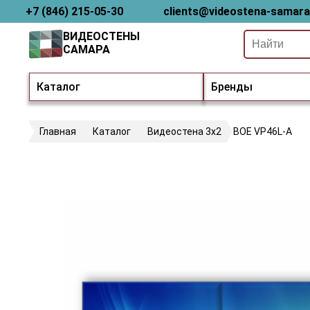
+7 (846) 215-05-30
clients@videostena-samara
ВИДЕОСТЕНЫ
САМАРА
Каталог
Бренды
Главная
Каталог
Видеостена 3х2
BOE VP46L-A