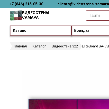
+7 (846) 215-05-30
clients@videostena-samara
ВИДЕОСТЕНЫ
САМАРА
Каталог
Бренды
Главная
Каталог
Видеостена 3х2
EliteBoard BA-5