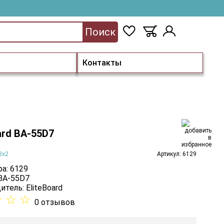
Поиск
Контакты
ard BA-55D7
3х2
Артикул: 6129
а: 6129
 BA-55D7
итель:
EliteBoard
☆
☆
☆
0 отзывов