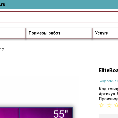
.ru
Примеры работ
Услуги
5D7
EliteBo
Видеостена 
Код товар
Артикул:
Производ
☆
☆