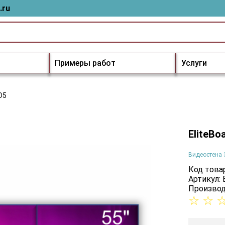
.ru
Примеры работ
Услуги
D5
EliteBo
Видеостена 
Код товар
Артикул:
Производ
☆
☆