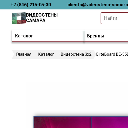
+7 (846) 215-05-30
clients@videostena-samara
ВИДЕОСТЕНЫ
САМАРА
Каталог
Бренды
Главная
Каталог
Видеостена 3х2
EliteBoard BE-55