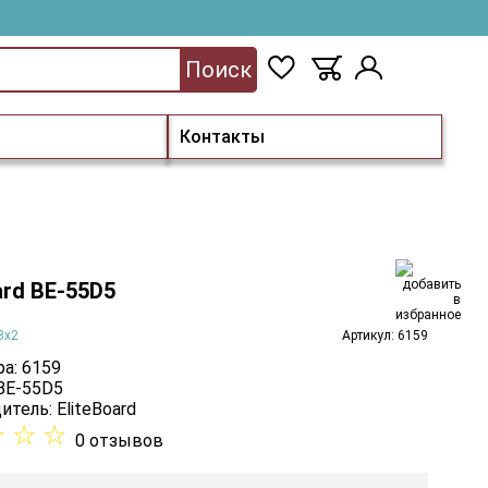
Поиск
Контакты
ard BE-55D5
3х2
Артикул: 6159
а: 6159
 BE-55D5
итель:
EliteBoard
☆
☆
☆
0 отзывов