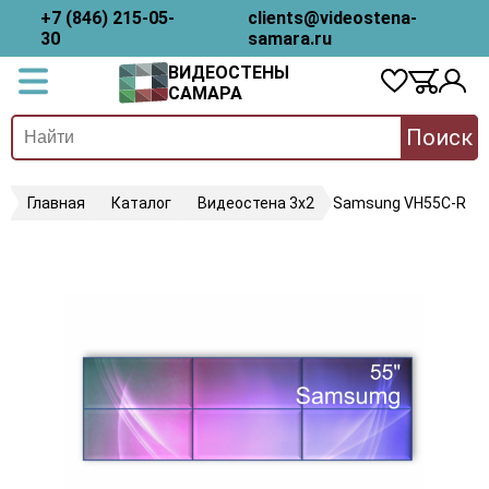
+7 (846) 215-05-
clients@videostena-
30
samara.ru
ВИДЕОСТЕНЫ
САМАРА
Поиск
Главная
Каталог
Видеостена 3х2
Samsung VH55C-R