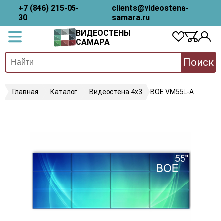
+7 (846) 215-05-
clients@videostena-
30
samara.ru
ВИДЕОСТЕНЫ
САМАРА
Поиск
Главная
Каталог
Видеостена 4х3
BOE VM55L-A