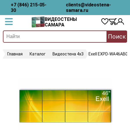
+7 (846) 215-05-
clients@videostena-
30
samara.ru
ВИДЕОСТЕНЫ
САМАРА
Поиск
Главная
Каталог
Видеостена 4х3
Exell EXPD-WA46AB05