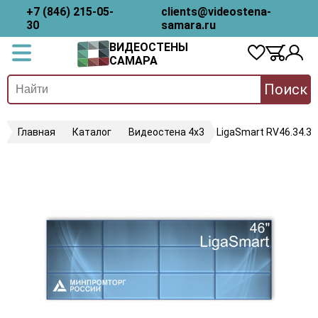
+7 (846) 215-05-
clients@videostena-
30
samara.ru
ВИДЕОСТЕНЫ
САМАРА
Поиск
Главная
Каталог
Видеостена 4х3
LigaSmart RV46.34.35