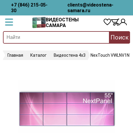
+7 (846) 215-05-
clients@videostena-
30
samara.ru
ВИДЕОСТЕНЫ
САМАРА
Поиск
Главная
Каталог
Видеостена 4х3
NexTouch VWLNV1N1