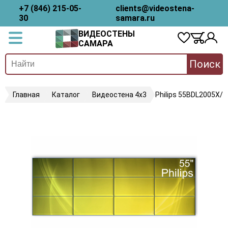
+7 (846) 215-05-
clients@videostena-
30
samara.ru
ВИДЕОСТЕНЫ
САМАРА
Поиск
Главная
Каталог
Видеостена 4х3
Philips 55BDL2005X/0