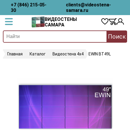
+7 (846) 215-05-
clients@videostena-
30
samara.ru
ВИДЕОСТЕНЫ
САМАРА
Поиск
Главная
Каталог
Видеостена 4х4
EWIN BT49L