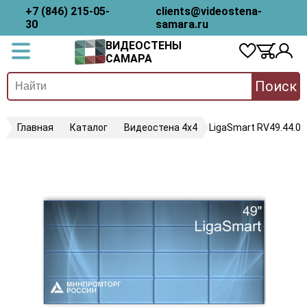
+7 (846) 215-05-
clients@videostena-
30
samara.ru
ВИДЕОСТЕНЫ
САМАРА
Поиск
Главная
Каталог
Видеостена 4х4
LigaSmart RV49.44.08