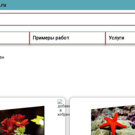
.ru
Примеры работ
Услуги
ен