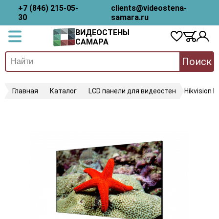
+7 (846) 215-05-
clients@videostena-
30
samara.ru
ВИДЕОСТЕНЫ
САМАРА
Поиск
Главная
Каталог
LCD панели для видеостен
Hikvision 