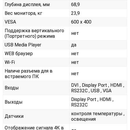
Глубина дисплея, мм
68,9
Вес монитора, кг
23,9
VESA
600 x 400
Поддержка вертикального
нет
(Портретного) режима
USB Media Player
да
WEB браузер
нет
Wi-Fi
нет
Наличе разъема для в
нет
встраемого ПК
DVI , Display Port , HDMI ,
Входы
RS232С , USB , VGA
Display Port , HDMI ,
Выходы
RS232С
контроля температуры ,
Датчики
освещения
Отображение сигнала 4К в