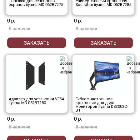
Тележка для сенсорных
Универсальный кронштейн
экранов iiyama MD 062B7275
Soundbar iiyama MD 052B7285
0 р.
0 р.
В наличии
В наличии
ЗАКАЗАТЬ
ЗАКАЗАТЬ
Адаптер для установки VESA
Гибкое настольное
iiyama MD 052B7280
крепление для двух
мониторов iiyama DS3002C-
B1
0 р.
0 р.
В наличии
В наличии