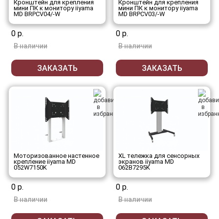
Кронштейн для крепления
Кронштейн для крепления
мини ПК к монитору iiyama
мини ПК к монитору iiyama
MD BRPCV04/-W
MD BRPCV03/-W
0 р.
0 р.
В наличии
В наличии
ЗАКАЗАТЬ
ЗАКАЗАТЬ
Моторизованное настенное
XL тележка для сенсорных
крепление iiyama MD
экранов iiyama MD
052W7150K
062B7295K
0 р.
0 р.
В наличии
В наличии