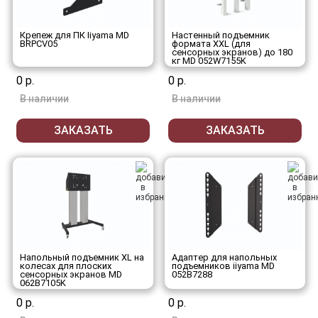
Крепеж для ПК Iiyama MD
Настенный подъемник
BRPCV05
формата XXL (для
сенсорных экранов) до 180
кг MD 052W7155K
0 р.
0 р.
В наличии
В наличии
ЗАКАЗАТЬ
ЗАКАЗАТЬ
Напольный подъемник XL на
Адаптер для напольных
колесах для плоских
подъемников iiyama MD
сенсорных экранов MD
052B7288
062B7105K
0 р.
0 р.