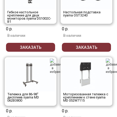
Гибкое настольное
Настольная подставка
крепление для двух
iiyama OST3240
мониторов iiyama DS1002C-
B1
0 р.
0 р.
В наличии
В наличии
ЗАКАЗАТЬ
ЗАКАЗАТЬ
Тележка для 86-98"
Моторизованная тележка с
дисплеев iiyama MD
креплением к стене iiyama
062B3800
MD 052W7115
0 р.
0 р.