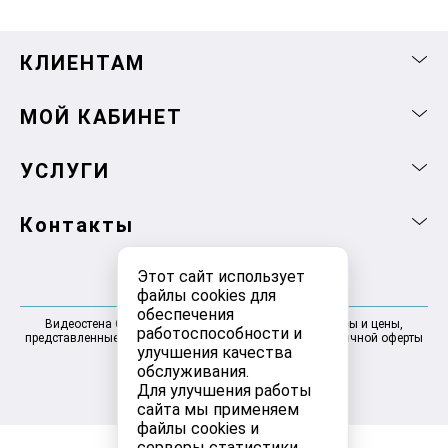
КЛИЕНТАМ
МОЙ КАБИНЕТ
УСЛУГИ
Контакты
Этот сайт использует
файлы cookies для
обеспечения
Видеостена Самара 2025-2026 © Информация, товары и цены,
работоспособности и
представленные на сайте, не являются договором публичной оферты
улучшения качества
обслуживания.
Для улучшения работы
сайта мы применяем
файлы cookies и
серверы статистики.