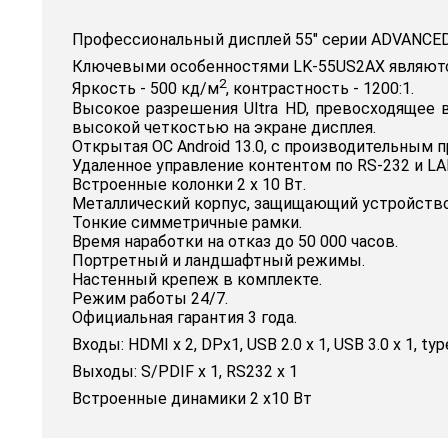
Профессиональный дисплей 55" серии ADVANCED
Ключевыми особенностями LK-55US2AX являютс
2
Яркость - 500 кд/м
, контрастность - 1200:1.
Высокое разрешения Ultra HD, превосходящее в
высокой четкостью на экране дисплея.
Открытая ОС Android 13.0, c производительным
Удаленное управление контентом по RS-232 и LA
Встроенные колонки 2 х 10 Вт.
Металлический корпус, защищающий устройство
Тонкие симметричные рамки.
Время наработки на отказ до 50 000 часов.
Портретный и ландшафтный режимы.
Настенный крепеж в комплекте.
Режим работы 24/7.
Официальная гарантия 3 года.
Входы: HDMI x 2, DPx1, USB 2.0 x 1, USB 3.0 x 1, type
Выходы: S/PDIF х 1, RS232 х 1
Встроенные динамики 2 x10 Вт