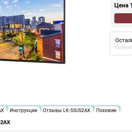
Цена
Остал
Получит
AX
Инструкции
Отзывы LK-55US2AX
Похожие
S2AX