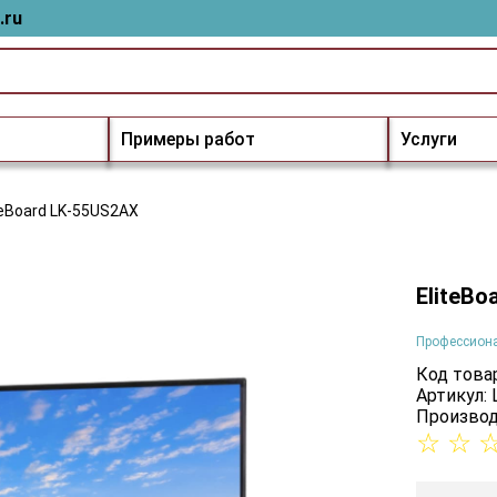
.ru
Примеры работ
Услуги
teBoard LK-55US2AX
EliteBo
Профессион
Код товар
Артикул:
Производ
☆
☆