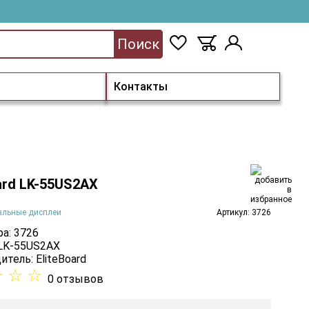
Поиск
Контакты
ard LK-55US2AX
альные дисплеи
Артикул: 3726
а: 3726
 LK-55US2AX
итель:
EliteBoard
☆
☆
☆
0 отзывов