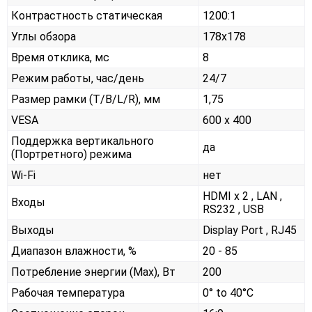
Контрастность статическая
1200:1
Углы обзора
178x178
Время отклика, мс
8
Режим работы, час/день
24/7
Размер рамки (T/B/L/R), мм
1,75
VESA
600 x 400
Поддержка вертикального
да
(Портретного) режима
Wi-Fi
нет
HDMI x 2 , LAN ,
Входы
RS232 , USB
Выходы
Display Port , RJ45
Диапазон влажности, %
20 - 85
Потребление энергии (Max), Вт
200
Рабочая температура
0° to 40°C