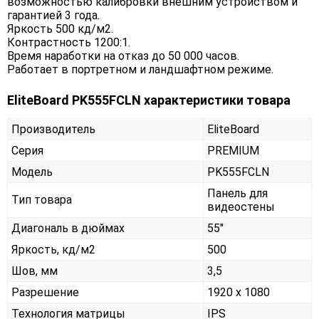
возможностью калибровки внешним устройством и
гарантией 3 года.
Яркость 500 кд/м2.
Контрастность 1200:1.
Время наработки на отказ до 50 000 часов.
Работает в портретном и ландшафтном режиме.
EliteBoard PK555FCLN характеристики товара
Производитель
EliteBoard
Серия
PREMIUM
Модель
PK555FCLN
Панель для
Тип товара
видеостены
Диагональ в дюймах
55"
Яркость, кд/м2
500
Шов, мм
3,5
Разрешение
1920 x 1080
Технология матрицы
IPS