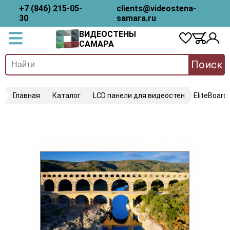
+7 (846) 215-05-
clients@videostena-
30
samara.ru
ВИДЕОСТЕНЫ
САМАРА
Поиск
Главная
Каталог
LCD панели для видеостен
EliteBoard