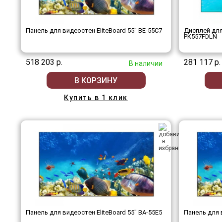
Панель для видеостен EliteBoard 55" BE-55C7
Дисплей для
PK557FDLN
518 203 р.
281 117 р.
В наличии
В КОРЗИНУ
Купить в 1 клик
Панель для видеостен EliteBoard 55" BA-55E5
Панель для в