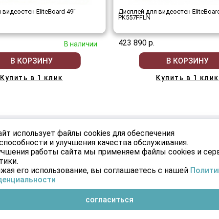
 видеостен EliteBoard 49"
Дисплей для видеостен EliteBoar
PK557FFLN
423 890 р.
В наличии
В КОРЗИНУ
В КОРЗИНУ
Купить в 1 клик
Купить в 1 клик
АБИНЕТ
УСЛУГИ
айт использует файлы cookies для обеспечения
способности и улучшения качества обслуживания.
Монтаж
учшения работы сайта мы применяем файлы cookies и се
е
тики.
жая его использование, вы соглашаетесь с нашей
Полити
денциальности
согласиться
026 © Информация, товары и цены, представленные на сайте, не являются д