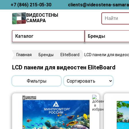
+7 (846) 215-05-30
clients@videostena-samara
ВИДЕОСТЕНЫ
САМАРА
Каталог
Бренды
Главная
Бренды
EliteBoard
LCD панели для видео
LCD панели для видеостен EliteBoard
Фильтры