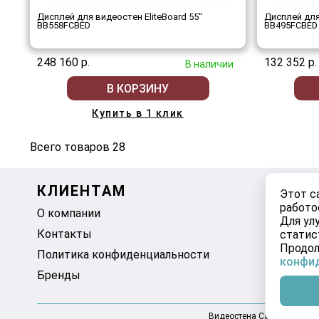
Дисплей для видеостен EliteBoard 55"
Дисплей для
BB558FCBED
BB495FCBED
248 160 р.
132 352 р.
В наличии
В КОРЗИНУ
Купить в 1 клик
Всего товаров 28
КЛИЕНТАМ
МОЙ К
Этот с
работо
О компании
Корзина
Для ул
Контакты
Избранно
статис
Продол
Политика конфиденциальности
конфи
Бренды
Видеостена Самара 2025-2