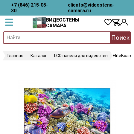
+7 (846) 215-05-
clients@videostena-
30
samara.ru
ВИДЕОСТЕНЫ
САМАРА
Поиск
Главная
Каталог
LCD панели для видеостен
EliteBoard