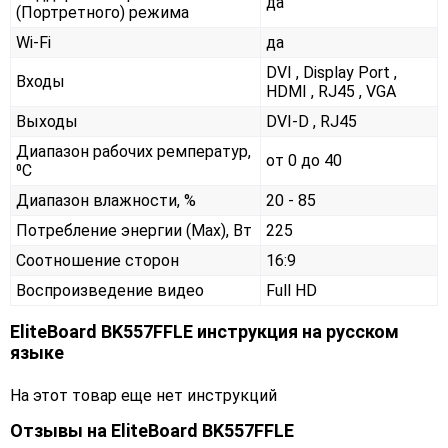
да
(Портретного) режима
Wi-Fi
да
DVI , Display Port ,
Входы
HDMI , RJ45 , VGA
Выходы
DVI-D , RJ45
Диапазон рабочих ремператур,
от 0 до 40
⁰С
Диапазон влажности, %
20 - 85
Потребление энергии (Max), Вт
225
Соотношение сторон
16:9
Воспроизведение видео
Full HD
EliteBoard BK557FFLE инструкция на русском
языке
На этот товар еще нет инструкций
Отзывы на
EliteBoard BK557FFLE