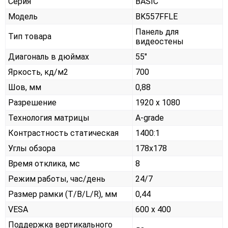
Серия
BASIC
Модель
BK557FFLE
Панель для
Тип товара
видеостены
Диагональ в дюймах
55"
Яркость, кд/м2
700
Шов, мм
0,88
Разрешение
1920 x 1080
Технология матрицы
A-grade
Контрастность статическая
1400:1
Углы обзора
178x178
Время отклика, мс
8
Режим работы, час/день
24/7
Размер рамки (T/B/L/R), мм
0,44
VESA
600 x 400
Поддержка вертикального