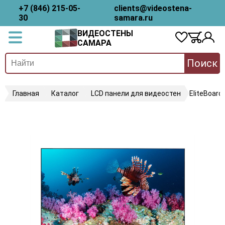
+7 (846) 215-05-
clients@videostena-
30
samara.ru
ВИДЕОСТЕНЫ
САМАРА
Поиск
Главная
Каталог
LCD панели для видеостен
EliteBoard