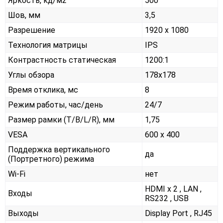
Яркость, кд/м2
500
Шов, мм
3,5
Разрешение
1920 x 1080
Технология матрицы
IPS
Контрастность статическая
1200:1
Углы обзора
178x178
Время отклика, мс
8
Режим работы, час/день
24/7
Размер рамки (T/B/L/R), мм
1,75
VESA
600 x 400
Поддержка вертикального
да
(Портретного) режима
Wi-Fi
нет
HDMI x 2 , LAN ,
Входы
RS232 , USB
Выходы
Display Port , RJ45