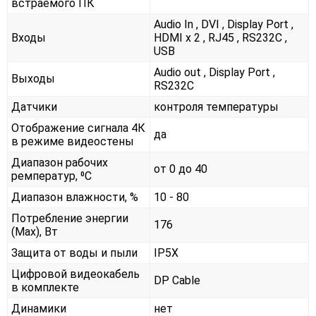
встраемого ПК
Audio In , DVI , Display Port ,
Входы
HDMI x 2 , RJ45 , RS232С ,
USB
Audio out , Display Port ,
Выходы
RS232С
Датчики
контроля температуры
Отображение сигнала 4К
да
в режиме видеостены
Диапазон рабочих
от 0 до 40
ремператур, ⁰С
Диапазон влажности, %
10 - 80
Потребление энергии
176
(Max), Вт
Защита от воды и пыли
IP5X
Цифровой видеокабель
DP Cable
в комплекте
Динамики
нет