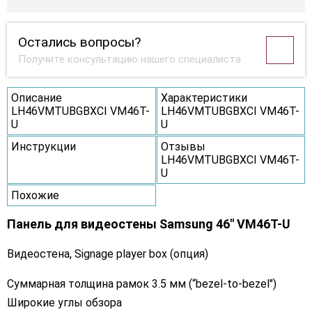
Остались вопросы?
Получите консультацию нашего специалиста
Описание
Характеристики
LH46VMTUBGBXCI VM46T-
LH46VMTUBGBXCI VM46T-
U
U
Инструкции
Отзывы
LH46VMTUBGBXCI VM46T-
U
Похожие
Панель для видеостены Samsung 46" VM46T-U
Видеостена, Signage player box (опция)
Суммарная толщина рамок 3.5 мм (“bezel-to-bezel")
Широкие углы обзора