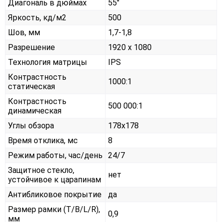
Диагональ в дюймах
55"
Яркость, кд/м2
500
Шов, мм
1,7-1,8
Разрешение
1920 x 1080
Технология матрицы
IPS
Контрастность
1000:1
статическая
Контрастность
500 000:1
динамическая
Углы обзора
178x178
Время отклика, мс
8
Режим работы, час/день
24/7
Защитное стекло,
нет
устойчивое к царапинам
Антибликовое покрытие
да
Размер рамки (T/B/L/R),
0,9
мм