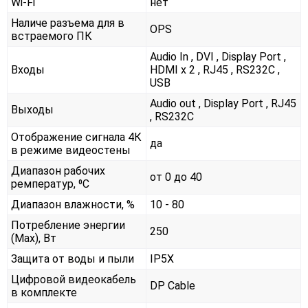
Wi-Fi
нет
Наличе разъема для в
OPS
встраемого ПК
Audio In , DVI , Display Port ,
Входы
HDMI x 2 , RJ45 , RS232С ,
USB
Audio out , Display Port , RJ45
Выходы
, RS232С
Отображение сигнала 4К
да
в режиме видеостены
Диапазон рабочих
от 0 до 40
ремператур, ⁰С
Диапазон влажности, %
10 - 80
Потребление энергии
250
(Max), Вт
Защита от воды и пыли
IP5X
Цифровой видеокабель
DP Cable
в комплекте