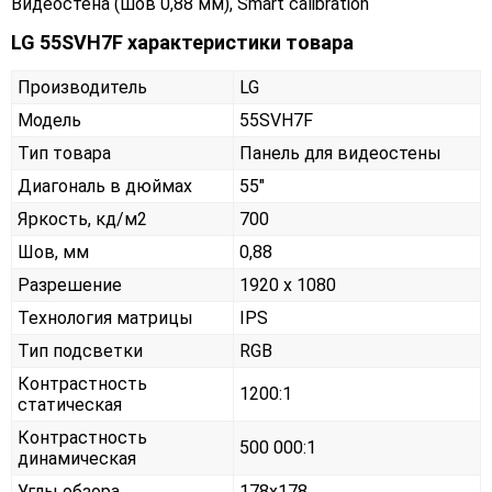
Видеостена (шов 0,88 мм), Smart calibration
LG 55SVH7F характеристики товара
Производитель
LG
Модель
55SVH7F
Тип товара
Панель для видеостены
Диагональ в дюймах
55"
Яркость, кд/м2
700
Шов, мм
0,88
Разрешение
1920 x 1080
Технология матрицы
IPS
Тип подсветки
RGB
Контрастность
1200:1
статическая
Контрастность
500 000:1
динамическая
Углы обзора
178x178