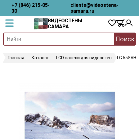
+7 (846) 215-05-
clients@videostena-
30
samara.ru
ВИДЕОСТЕНЫ
САМАРА
Поиск
Главная
Каталог
LCD панели для видеостен
LG 55SVH7