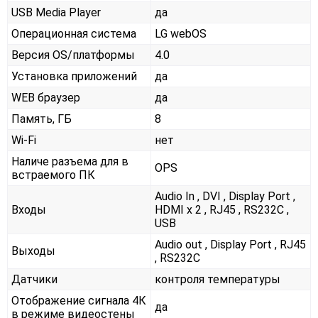
USB Media Player
да
Операционная система
LG webOS
Версия OS/платформы
4.0
Установка приложений
да
WEB браузер
да
Память, ГБ
8
Wi-Fi
нет
Наличе разъема для в
OPS
встраемого ПК
Audio In , DVI , Display Port ,
Входы
HDMI x 2 , RJ45 , RS232С ,
USB
Audio out , Display Port , RJ45
Выходы
, RS232С
Датчики
контроля температуры
Отображение сигнала 4К
да
в режиме видеостены